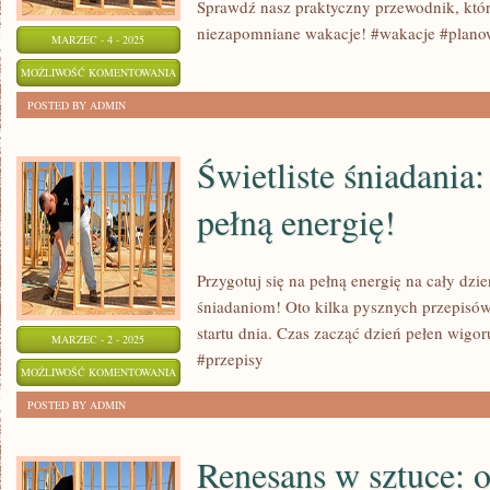
Sprawdź nasz praktyczny przewodnik, któ
niezapomniane wakacje! #wakacje #plano
MARZEC - 4 - 2025
PRAKTYCZNY
MOŻLIWOŚĆ KOMENTOWANIA
PRZEWODNIK:
ZOSTAŁA WYŁĄCZONA
POSTED BY ADMIN
PLANOWANIE
IDEALNYCH
Świetliste śniadania:
WAKACJI
pełną energię!
Przygotuj się na pełną energię na cały dzie
śniadaniom! Oto kilka pysznych przepisów
startu dnia. Czas zacząć dzień pełen wigo
MARZEC - 2 - 2025
#przepisy
ŚWIETLISTE
MOŻLIWOŚĆ KOMENTOWANIA
ŚNIADANIA:
ZOSTAŁA WYŁĄCZONA
POSTED BY ADMIN
PRZEPISY
NA
Renesans w sztuce: 
PEŁNĄ