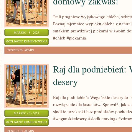
domowy zakwas!
Jeśli pragniesz wyjątkowego chleba, sek
Poznaj tajemnice wypieku chleba z natura
smakiem prawdziwej piekarni w swoim 
MARZEC - 8 - 2025
#chleb #piekarnia
SEKRET
MOŻLIWOŚĆ KOMENTOWANIA
NAJLEPSZEGO
ZOSTAŁA WYŁĄCZONA
POSTED BY ADMIN
CHLEBA
–
Raj dla podniebień:
DOMOWY
desery
ZAKWAS!
Raj dla podniebień: Wegańskie desery to t
rozwiązanie dla łasuchów. Sprawdź, jak 
słodkie przekąski bez produktów pochodz
MARZEC - 6 - 2025
#weganskiedesery #slodkicravings #zdrow
RAJ
MOŻLIWOŚĆ KOMENTOWANIA
DLA
ZOSTAŁA WYŁĄCZONA
POSTED BY ADMIN