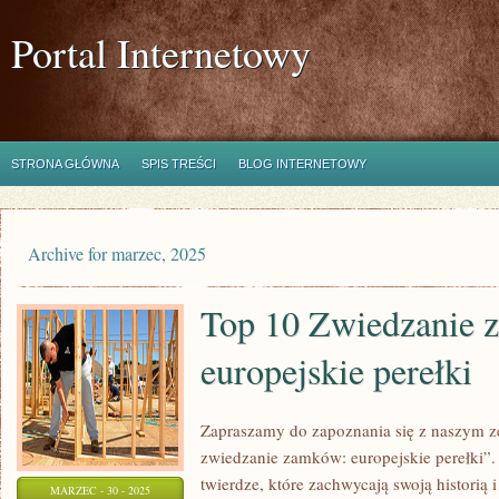
Portal Internetowy
STRONA GŁÓWNA
SPIS TREŚCI
BLOG INTERNETOWY
Archive for marzec, 2025
Top 10 Zwiedzanie 
europejskie perełki
Zapraszamy do zapoznania się z naszym z
zwiedzanie zamków: europejskie perełki”.
twierdze, które zachwycają swoją historią 
MARZEC - 30 - 2025