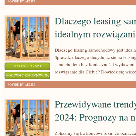
POSTED BY ADMIN
ONLINE
–
Dlaczego leasing sa
JAK
idealnym rozwiązani
WYBRAĆ
NAJLEPSZE
KURSY?
Dlaczego leasing samochodowy jest ideal
Sprawdź dlaczego decydując się na leasin
samochodem bez konieczności wydawania 
MARZEC - 17 - 2025
rozwiązanie dla Ciebie? Dowiedz się więce
DLACZEGO
MOŻLIWOŚĆ KOMENTOWANIA
LEASING
ZOSTAŁA WYŁĄCZONA
POSTED BY ADMIN
SAMOCHODOWY
JEST
Przewidywane tren
IDEALNYM
2024: Prognozy na n
ROZWIĄZANIEM
DLA
CIEBIE?
Zbliżamy się ku końcowi roku, co oznacz