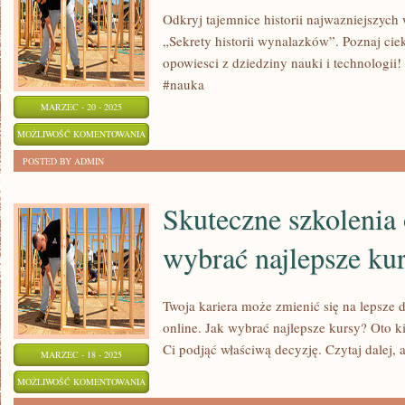
Odkryj tajemnice historii najwazniejszyc
„Sekrety historii wynalazków”. Poznaj cie
opowiesci z dziedziny nauki i technologii!
#nauka
MARZEC - 20 - 2025
SEKRETY
MOŻLIWOŚĆ KOMENTOWANIA
HISTORII
ZOSTAŁA WYŁĄCZONA
POSTED BY ADMIN
WYNALAZKÓW
Skuteczne szkolenia 
wybrać najlepsze ku
Twoja kariera może zmienić się na lepsze
online. Jak wybrać najlepsze kursy? Oto 
Ci podjąć właściwą decyzję. Czytaj dalej, 
MARZEC - 18 - 2025
SKUTECZNE
MOŻLIWOŚĆ KOMENTOWANIA
SZKOLENIA
ZOSTAŁA WYŁĄCZONA