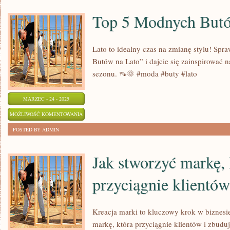
PRZYRODY
Top 5 Modnych Butó
Lato to idealny czas na zmianę stylu! Sp
Butów na Lato” i dajcie się zainspirować 
sezonu. 👡🌞 #moda #buty #lato
MARZEC - 24 - 2025
TOP
MOŻLIWOŚĆ KOMENTOWANIA
5
ZOSTAŁA WYŁĄCZONA
POSTED BY ADMIN
MODNYCH
BUTÓW
Jak stworzyć markę, 
NA
przyciągnie klientó
LATO
Kreacja marki to kluczowy krok w biznesie
markę, która przyciągnie klientów i zbuduj