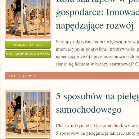
gospodarce: Innowa
NAD
DNA
napędzające rozwój
Startupy odgrywają coraz większą rolę w p
MARZEC - 12 - 2025
innowacyjnym pomysłom i kreatywności p
ROLA
MOŻLIWOŚĆ KOMENTOWANIA
napędzają rozwój i przynoszą nowe techno
STARTUPÓW
ZOSTAŁA WYŁĄCZONA
stanie się liderem w branży startupowej? 
W
POSTED BY ADMIN
POLSKIEJ
GOSPODARCE:
5 sposobów na pielęg
INNOWACYJNE
POMYSŁY
samochodowego
NAPĘDZAJĄCE
ROZWÓJ
Chcesz utrzymać lakier samochodowy w i
5 sposobów na pielęgnację lakieru, które 