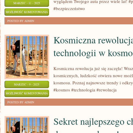
wyglądem Twojego auta przez wiele lat! #
MARZEC - 11 - 2025
#bezpieczeństwo
5
MOŻLIWOŚĆ KOMENTOWANIA
SPOSOBÓW
ZOSTAŁA WYŁĄCZONA
POSTED BY ADMIN
NA
PIELĘGNACJĘ
Kosmiczna rewolucj
LAKIERU
technologii w kosmo
SAMOCHODOWEGO
Kosmiczna rewolucja już się zaczęła! Wra
kosmicznych, ludzkość otwiera nowe możliw
kosmosu. Poznaj najnowsze trendy i odkry
MARZEC - 9 - 2025
#kosmos #technologia #rewolucja
KOSMICZNA
MOŻLIWOŚĆ KOMENTOWANIA
REWOLUCJA:
ZOSTAŁA WYŁĄCZONA
POSTED BY ADMIN
ROZWÓJ
TECHNOLOGII
Sekret najlepszego c
W
KOSMOSIE