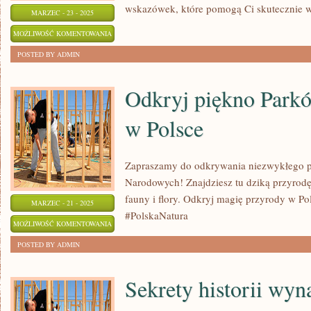
wskazówek, które pomogą Ci skutecznie w
MARZEC - 23 - 2025
JAK
MOŻLIWOŚĆ KOMENTOWANIA
STWORZYĆ
ZOSTAŁA WYŁĄCZONA
POSTED BY ADMIN
MARKĘ,
KTÓRA
Odkryj piękno Par
PRZYCIĄGNIE
w Polsce
KLIENTÓW?
Zapraszamy do odkrywania niezwykłego p
Narodowych! Znajdziesz tu dziką przyrod
fauny i flory. Odkryj magię przyrody w P
MARZEC - 21 - 2025
#PolskaNatura
ODKRYJ
MOŻLIWOŚĆ KOMENTOWANIA
PIĘKNO
ZOSTAŁA WYŁĄCZONA
POSTED BY ADMIN
PARKÓW
NARODOWYCH
Sekrety historii wy
W
POLSCE