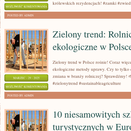
królewskich rezydencjach! #zamki #zwied
TOP
MOŻLIWOŚĆ KOMENTOWANIA
10
ZOSTAŁA WYŁĄCZONA
POSTED BY ADMIN
ZWIEDZANIE
ZAMKÓW:
Zielony trend: Rolni
EUROPEJSKIE
ekologiczne w Polsc
PEREŁKI
Zielony trend w Polsce rośnie! Coraz więc
ekologiczne metody uprawy. Czy to tylko
zmiana w branży rolniczej? Sprawdźmy! 
MARZEC - 29 - 2025
#zielonytrend #sustainableagriculture
ZIELONY
MOŻLIWOŚĆ KOMENTOWANIA
TREND:
ZOSTAŁA WYŁĄCZONA
POSTED BY ADMIN
ROLNICTWO
EKOLOGICZNE
10 niesamowitych s
W
turystycznych w Eur
POLSCE