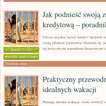
PODNIEBIEŃ:
WEGAŃSKIE
Jak podnieść swoją 
DESERY
kredytową – poradni
Chcesz uzyskać lepszy kredyt? Sprawdź na
swoją zdolność kredytową! Dowiedz się, ja
się korzystnymi warunkami finansowymi.
MARZEC - 5 - 2025
JAK
MOŻLIWOŚĆ KOMENTOWANIA
PODNIEŚĆ
ZOSTAŁA WYŁĄCZONA
POSTED BY ADMIN
SWOJĄ
ZDOLNOŚĆ
Praktyczny przewodn
KREDYTOWĄ
idealnych wakacji
–
PORADNIK
DLA
Planując idealne wakacje, warto stworzyć
KAŻDEGO