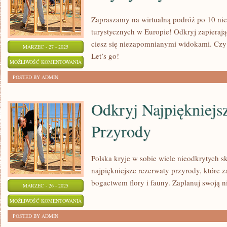
Zapraszamy na wirtualną podróż po 10 ni
turystycznych w Europie! Odkryj zapierają
ciesz się niezapomnianymi widokami. Czy
MARZEC - 27 - 2025
Let’s go!
10
MOŻLIWOŚĆ KOMENTOWANIA
NIESAMOWITYCH
ZOSTAŁA WYŁĄCZONA
POSTED BY ADMIN
SZLAKÓW
TURYSTYCZNYCH
Odkryj Najpiękniejs
W
Przyrody
EUROPIE
Polska kryje w sobie wiele nieodkrytych 
najpiękniejsze rezerwaty przyrody, które
bogactwem flory i fauny. Zaplanuj swoją n
MARZEC - 26 - 2025
ODKRYJ
MOŻLIWOŚĆ KOMENTOWANIA
NAJPIĘKNIEJSZE
ZOSTAŁA WYŁĄCZONA
POSTED BY ADMIN
REZERWATY