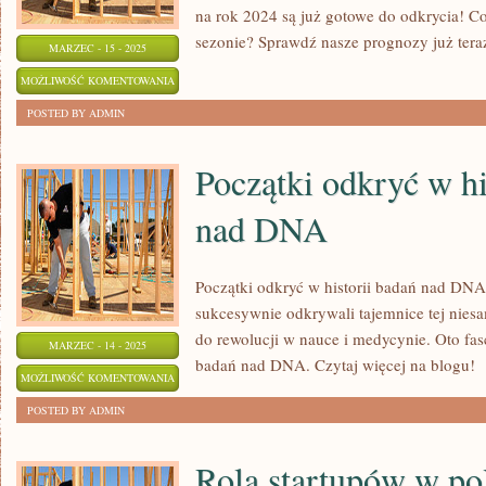
na rok 2024 są już gotowe do odkrycia! 
sezonie? Sprawdź nasze prognozy już ter
MARZEC - 15 - 2025
PRZEWIDYWANE
MOŻLIWOŚĆ KOMENTOWANIA
TRENDY
ZOSTAŁA WYŁĄCZONA
POSTED BY ADMIN
MODOWE
2024:
Początki odkryć w hi
PROGNOZY
nad DNA
NA
NAJBLIŻSZY
ROK
Początki odkryć w historii badań nad DN
sukcesywnie odkrywali tajemnice tej nies
do rewolucji w nauce i medycynie. Oto fas
MARZEC - 14 - 2025
badań nad DNA. Czytaj więcej na blogu!
POCZĄTKI
MOŻLIWOŚĆ KOMENTOWANIA
ODKRYĆ
ZOSTAŁA WYŁĄCZONA
POSTED BY ADMIN
W
HISTORII
Rola startupów w pol
BADAŃ