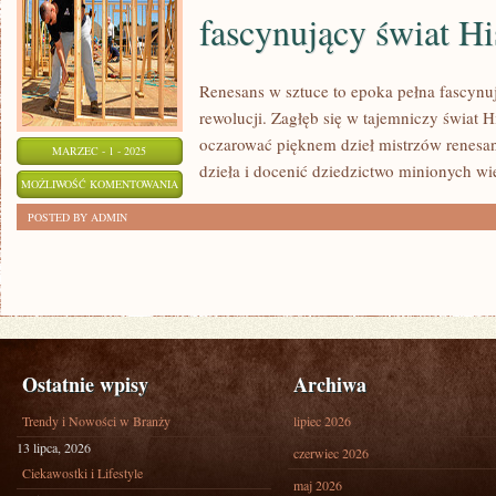
fascynujący świat Hi
ENERGIĘ!
Renesans w sztuce to epoka pełna fascynuj
rewolucji. Zagłęb się w tajemniczy świat Hi
oczarować pięknem dzieł mistrzów renesan
MARZEC - 1 - 2025
dzieła i docenić dziedzictwo minionych w
RENESANS
MOŻLIWOŚĆ KOMENTOWANIA
W
ZOSTAŁA WYŁĄCZONA
POSTED BY ADMIN
SZTUCE:
ODKRYWAJ
FASCYNUJĄCY
ŚWIAT
HISTORII
SZTUKI
Ostatnie wpisy
Archiwa
Trendy i Nowości w Branży
lipiec 2026
13 lipca, 2026
czerwiec 2026
Ciekawostki i Lifestyle
maj 2026