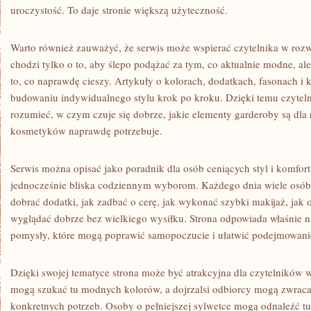
uroczystość. To daje stronie większą użyteczność.
Warto również zauważyć, że serwis może wspierać czytelnika w rozw
chodzi tylko o to, aby ślepo podążać za tym, co aktualnie modne, al
to, co naprawdę cieszy. Artykuły o kolorach, dodatkach, fasonach
budowaniu indywidualnego stylu krok po kroku. Dzięki temu czyteln
rozumieć, w czym czuje się dobrze, jakie elementy garderoby są dla 
kosmetyków naprawdę potrzebuje.
Serwis można opisać jako poradnik dla osób ceniących styl i komfort.
jednocześnie bliska codziennym wyborom. Każdego dnia wiele osób z
dobrać dodatki, jak zadbać o cerę, jak wykonać szybki makijaż, jak 
wyglądać dobrze bez wielkiego wysiłku. Strona odpowiada właśnie na
pomysły, które mogą poprawić samopoczucie i ułatwić podejmowanie
Dzięki swojej tematyce strona może być atrakcyjna dla czytelnikó
mogą szukać tu modnych kolorów, a dojrzalsi odbiorcy mogą zwrac
konkretnych potrzeb. Osoby o pełniejszej sylwetce mogą odnaleźć tu 