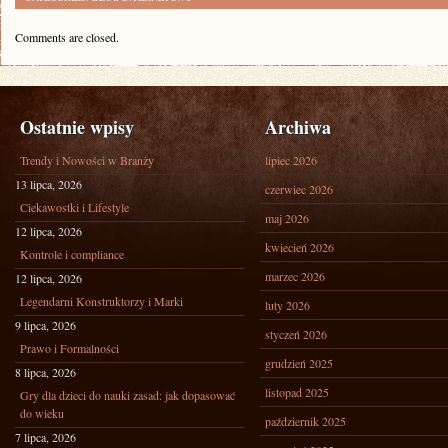
Comments are closed.
Ostatnie wpisy
Archiwa
Trendy i Nowości w Branży
lipiec 2026
13 lipca, 2026
czerwiec 2026
Ciekawostki i Lifestyle
maj 2026
12 lipca, 2026
kwiecień 2026
Kontrole i compliance
marzec 2026
12 lipca, 2026
Legendarni Konstruktorzy i Marki
luty 2026
9 lipca, 2026
styczeń 2026
Prawo i Formalności
grudzień 2025
8 lipca, 2026
listopad 2025
Gry dla dzieci do nauki zasad: jak dopasować
do wieku
październik 2025
7 lipca, 2026