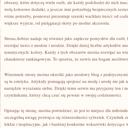
obszary, które dotyczą wielu osób, ale każdy podchodzi do nich inacze
wolą kolorowe dodatki, a jeszcze inni potrzebują bezpiecznych zest
różne potrzeby, ponieważ prezentuje szeroki wachlarz treści: od codz
większe wyjście, od pielęgnacji skóry po modne akcesoria.
Strona dobrze nadaje się również jako zaplecze pomysłów dla osób, k
rozwijać treści o modzie i urodzie. Dzięki dużej liczbie artykułów m
tematycznych: kolory. Każdy z tych obszarów można rozwijać na wiel
charakterze rankingowym. To sprawia, że serwis ma bogate możliwo
Wizerunek strony można określić jako urodowy blog z praktycznym
są tu estetyka. Artykuły pomagają spojrzeć na modę i urodę nie jak 
narzędzie wyrażania siebie. Dzięki temu serwis ma przyjazny ton i
czytelnikami, którzy chcą czuć się pewnie w swojej codzienności.
Opisując tę stronę, można powiedzieć, że jest to miejsce dla miłośn
szczególną uwagę poświęca się różnorodności sylwetek. Czytelnik z
lekkie i inspiracyjne, jak i bardziej konkretne wskazówki dotycząc