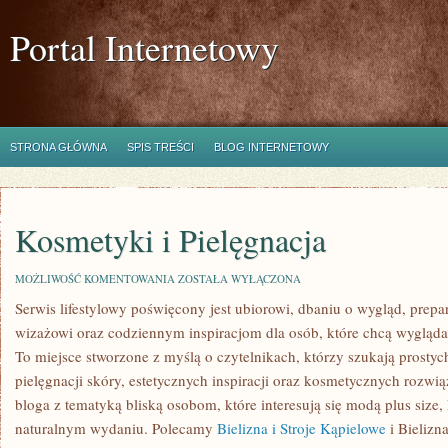
Portal Internetowy
STRONA GŁÓWNA
SPIS TREŚCI
BLOG INTERNETOWY
Kosmetyki i Pielęgnacja
KOSMETYKI
MOŻLIWOŚĆ KOMENTOWANIA
ZOSTAŁA WYŁĄCZONA
I
Serwis lifestylowy poświęcony jest ubiorowi, dbaniu o wygląd, prep
PIELĘGNACJA
wizażowi oraz codziennym inspiracjom dla osób, które chcą wyglądać
To miejsce stworzone z myślą o czytelnikach, którzy szukają prostych
pielęgnacji skóry, estetycznych inspiracji oraz kosmetycznych rozwią
bloga z tematyką bliską osobom, które interesują się modą plus size
naturalnym wydaniu. Polecamy
Bielizna i Stroje Kąpielowe
i Bielizna