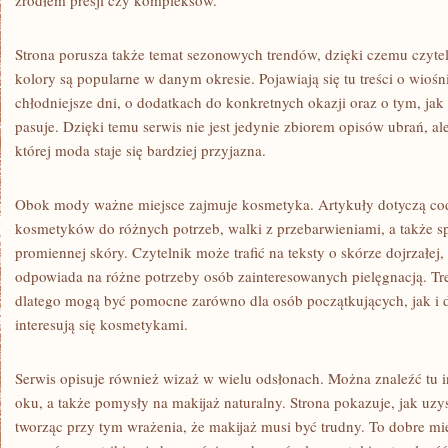
źródłem presji czy kompleksów.
Strona porusza także temat sezonowych trendów, dzięki czemu czytel
kolory są popularne w danym okresie. Pojawiają się tu treści o wiośnie
chłodniejsze dni, o dodatkach do konkretnych okazji oraz o tym, jak
pasuje. Dzięki temu serwis nie jest jedynie zbiorem opisów ubrań, 
której moda staje się bardziej przyjazna.
Obok mody ważne miejsce zajmuje kosmetyka. Artykuły dotyczą co
kosmetyków do różnych potrzeb, walki z przebarwieniami, a także 
promiennej skóry. Czytelnik może trafić na teksty o skórze dojrzałej,
odpowiada na różne potrzeby osób zainteresowanych pielęgnacją. Tre
dlatego mogą być pomocne zarówno dla osób początkujących, jak i d
interesują się kosmetykami.
Serwis opisuje również wizaż w wielu odsłonach. Można znaleźć tu i
oku, a także pomysły na makijaż naturalny. Strona pokazuje, jak uzys
tworząc przy tym wrażenia, że makijaż musi być trudny. To dobre mie