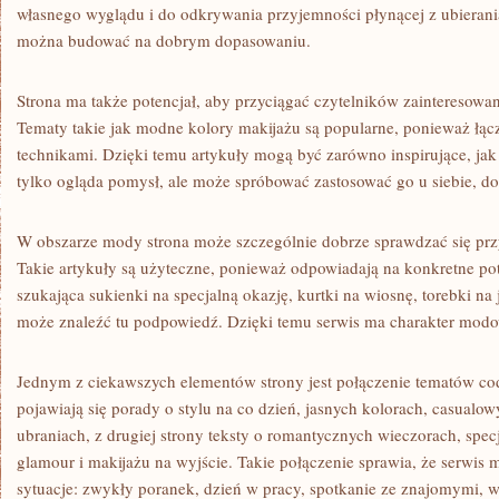
własnego wyglądu i do odkrywania przyjemności płynącej z ubierania 
można budować na dobrym dopasowaniu.
Strona ma także potencjał, aby przyciągać czytelników zainteresow
Tematy takie jak modne kolory makijażu są popularne, ponieważ łąc
technikami. Dzięki temu artykuły mogą być zarówno inspirujące, jak 
tylko ogląda pomysł, ale może spróbować zastosować go u siebie, do
W obszarze mody strona może szczególnie dobrze sprawdzać się przy 
Takie artykuły są użyteczne, ponieważ odpowiadają na konkretne p
szukająca sukienki na specjalną okazję, kurtki na wiosnę, torebki na
może znaleźć tu podpowiedź. Dzięki temu serwis ma charakter mod
Jednym z ciekawszych elementów strony jest połączenie tematów cod
pojawiają się porady o stylu na co dzień, jasnych kolorach, casual
ubraniach, z drugiej strony teksty o romantycznych wieczorach, specj
glamour i makijażu na wyjście. Takie połączenie sprawia, że serwis
sytuacje: zwykły poranek, dzień w pracy, spotkanie ze znajomymi, w