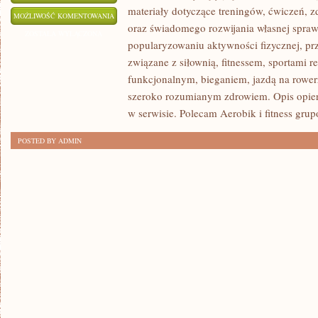
materiały dotyczące treningów, ćwiczeń, z
PLANY
MOŻLIWOŚĆ KOMENTOWANIA
oraz świadomego rozwijania własnej sprawn
I
ZOSTAŁA WYŁĄCZONA
popularyzowaniu aktywności fizycznej, pr
WYZWANIA
związane z siłownią, fitnessem, sportami r
TRENINGOWE
funkcjonalnym, bieganiem, jazdą na rowerz
szeroko rozumianym zdrowiem. Opis opier
w serwisie. Polecam Aerobik i fitness grup
POSTED BY ADMIN