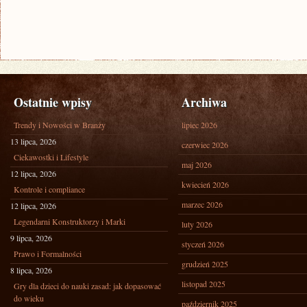
Ostatnie wpisy
Archiwa
Trendy i Nowości w Branży
lipiec 2026
13 lipca, 2026
czerwiec 2026
Ciekawostki i Lifestyle
maj 2026
12 lipca, 2026
kwiecień 2026
Kontrole i compliance
marzec 2026
12 lipca, 2026
Legendarni Konstruktorzy i Marki
luty 2026
9 lipca, 2026
styczeń 2026
Prawo i Formalności
grudzień 2025
8 lipca, 2026
listopad 2025
Gry dla dzieci do nauki zasad: jak dopasować
do wieku
październik 2025