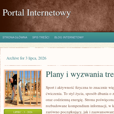
Portal Internetowy
STRONA GŁÓWNA
SPIS TREŚCI
BLOG INTERNETOWY
Archive for 3 lipca, 2026
Plany i wyzwania tr
Sport i aktywność fizyczna to znacznie wię
ćwiczenia. To styl życia, sposób dbania o
oraz codzienną energię. Strona poświęcona
rozbudowane kompendium informacji, w k
zarówno początkujący, jak i zaawansowan
LIPIEC - 3 - 2026