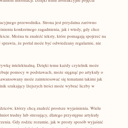
waniem informacji. Dzięki temu abstrakcyjne pojęcia
acyjnego przewodnika. Strona jest przydatna zarówno
śnienia konkretnego zagadnienia, jak i wtedy, gdy chce
ście. Można tu znaleźć teksty, które pomagają spojrzeć na
ć sprawia, że portal może być odwiedzany regularnie, nie
zrywkę intelektualną. Dzięki temu każdy czytelnik może
trzebuje pomocy w podstawach, może sięgnąć po artykuły o
aawansowany może zainteresować się tematami takimi jak
lnik szukający lżejszych treści może wybrać liczby w
ziców, którzy chcą znaleźć prostsze wyjaśnienia. Wielu
iot trudny lub stresujący, dlatego przystępne artykuły
enia. Gdy rodzic rozumie, jak w prosty sposób wyjaśnić