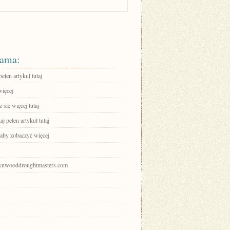
ama:
ełen artykuł tutaj
więcej
się więcej tutaj
aj pełen artykuł tutaj
 aby zobaczyć więcej
wynwooddroughtmasters.com