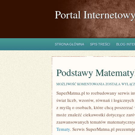
Portal Internetow
STRONA GŁÓWNA
SPIS TREŚCI
BLOG INT
Podstawy Matematy
PODSTAWY
MOŻLIWOŚĆ KOMENTOWANIA
ZOSTAŁA WYŁĄC
MATEMATYKI
SuperMatma.pl to rozbudowany serwis in
świat liczb, wzorów, równań i logicznych
z myślą o osobach, które chcą poszerzać
może znaleźć ciekawostki dotyczące zaró
zaawansowanych tematów matematycznyc
Tematy
. Serwis SuperMatma.pl prezentuje