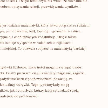
ie odsetek. Dzięki temu czytelnik widzi, że równania nie
posobem opisywania relacji, przewidywania wyników i
ia jest działem matematyki, który łatwo połączyć ze światem
ur, pól, obwodów, brył, topologii, geometrii w sztuce,
cyjne dla osób lubiących konstrukcje. Dzięki takim
ie istnieje wyłącznie w zadaniach o trójkątach i
ni miejskiej. To pozwala spojrzeć na matematykę bardziej
główki liczbowe. Takie treści mogą przyciągać osoby,
ki. Liczby pierwsze, ciągi, kwadraty magiczne, zagadki,
zgadywanie liczb z podpowiedziami pokazują, że
ektualnej rozrywki. Tego typu artykuły mogą
ków, jak i dorosłych, którzy lubią sprawdzać swoją
 podejście do problemów.