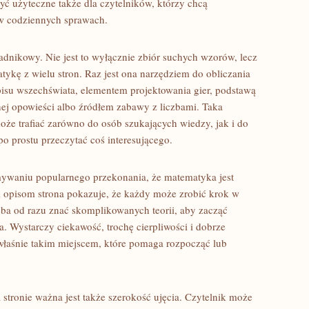
ć użyteczne także dla czytelników, którzy chcą
w codziennych sprawach.
adnikowy. Nie jest to wyłącznie zbiór suchych wzorów, lecz
tykę z wielu stron. Raz jest ona narzędziem do obliczania
su wszechświata, elementem projektowania gier, podstawą
nej opowieści albo źródłem zabawy z liczbami. Taka
oże trafiać zarówno do osób szukających wiedzy, jak i do
 po prostu przeczytać coś interesującego.
ywaniu popularnego przekonania, że matematyka jest
 opisom strona pokazuje, że każdy może zrobić krok w
zeba od razu znać skomplikowanych teorii, aby zacząć
. Wystarczy ciekawość, trochę cierpliwości i dobrze
łaśnie takim miejscem, które pomaga rozpocząć lub
stronie ważna jest także szerokość ujęcia. Czytelnik może