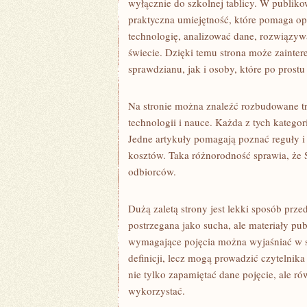
wyłącznie do szkolnej tablicy. W publik
praktyczna umiejętność, które pomaga op
technologię, analizować dane, rozwiązyw
świecie. Dzięki temu strona może zainte
sprawdzianu, jak i osoby, które po prostu
Na stronie można znaleźć rozbudowane t
technologii i nauce. Każda z tych katego
Jedne artykuły pomagają poznać reguły i 
kosztów. Taka różnorodność sprawia, że
odbiorców.
Dużą zaletą strony jest lekki sposób pr
postrzegana jako sucha, ale materiały pu
wymagające pojęcia można wyjaśniać w s
definicji, lecz mogą prowadzić czytelnik
nie tylko zapamiętać dane pojęcie, ale ró
wykorzystać.