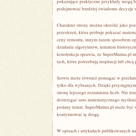
pokazujące praktyczne przykłady mogą by
podejmować bardziej świadome decyzje 
Charakter strony można określić jako por
przestrzeń, która próbuje pokazać matema
ceny remontu, innym razem sposobem opi
działania algorytmów, tematem historycz
konstrukcja sprawia, że SuperMatma.pl m
tych, które potrzebują inspiracji lub chcą
Serwis może również pomagać w przełam
tylko dla wybranych. Dzięki przystępnym
stronę lepszego rozumienia liczb. Nie tr
dostrzegać sens matematycznego myślenia
podany temat. SuperMatma.pl może być w
kontynuować tę drogę.
W opisach i artykułach publikowanych na 