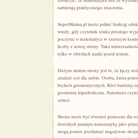
zobaczyć, że matematyka stoi za wyszuki
nabierają praktycznego znaczenia.
SuperMatma.pl może pełnić funkcję eduk
wtedy, gdy czytelnik szuka prostego wyja
poczytać o matematyce w szerszym kontek
liczby z nowej strony. Taka uniwersalnoś
tylko w chwilach nauki przed testem.
Dużym atutem strony jest to, że łączy ro
znaleźć coś dla siebie. Osoba, która po
bryłach geometrycznych. Ktoś bardziej z
geometria hiperboliczna. Natomiast czyte
sztuce.
Strona może być również pomocna dla rod
dorosłych pamięta matematykę jako przedm
mogą pomóc przełamać negatywne skojarz