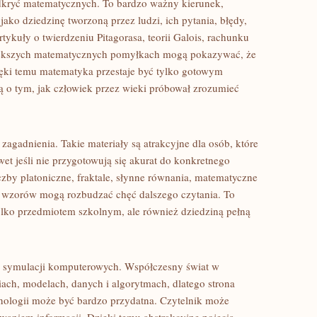
dkryć matematycznych. To bardzo ważny kierunek,
ko dziedzinę tworzoną przez ludzi, ich pytania, błędy,
tykuły o twierdzeniu Pitagorasa, teorii Galois, rachunku
iększych matematycznych pomyłkach mogą pokazywać, że
ięki temu matematyka przestaje być tylko gotowym
ą o tym, jak człowiek przez wieki próbował zrozumieć
 zagadnienia. Takie materiały są atrakcyjne dla osób, które
t jeśli nie przygotowują się akurat do konkretnego
zby platoniczne, fraktale, słynne równania, matematyczne
e wzorów mogą rozbudzać chęć dalszego czytania. To
lko przedmiotem szkolnym, ale również dziedziną pełną
ce symulacji komputerowych. Współczesny świat w
ach, modelach, danych i algorytmach, dlatego strona
ologii może być bardzo przydatna. Czytelnik może