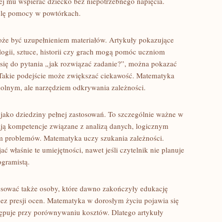
wiej mu wspierać dziecko bez niepotrzebnego napięcia.
olę pomocy w powtórkach.
może być uzupełnieniem materiałów. Artykuły pokazujące
gii, sztuce, historii czy grach mogą pomóc uczniom
 się do pytania „jak rozwiązać zadanie?”, można pokazać
. Takie podejście może zwiększać ciekawość. Matematyka
zkolnym, ale narzędziem odkrywania zależności.
jako dziedziny pełnej zastosowań. To szczególnie ważne w
ją kompetencje związane z analizą danych, logicznym
m problemów. Matematyka uczy szukania zależności.
 właśnie te umiejętności, nawet jeśli czytelnik nie planuje
gramistą.
resować także osoby, które dawno zakończyły edukację
bez presji ocen. Matematyka w dorosłym życiu pojawia się
tępuje przy porównywaniu kosztów. Dlatego artykuły