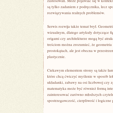
zastosowań. Może pojawiać się w kontekśc
są tylko zadaniem z podręcznika, lecz s
rozwiązywania realnych problemów.
Serwis rozwija także temat brył. Geometr
wizualnym, dlatego artykuły dotyczące fig
origami czy architekturze mogą być atrak
treściom można zrozumieć, że geometria n
prostokątach, ale jest obecna w przestrze
plastycznie.
Ciekawym elementem strony są także łami
które chcą ćwiczyć myślenie w sposób lek
układanki, zabawy na osi liczbowej czy 
matematyka może być również formą intel
zainteresować zarówno młodszych czytelni
spostrzegawczość, cierpliwość i logiczne