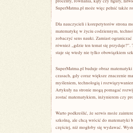
procenty, równania, kąty czy figury, łat
SuperMatma.pl może więc pełnić także r
Dla nauczycieli i korepetytorów strona 
matematykę w życiu codziennym, technolo
zobaczyć sens nauki. Zamiast ograniczać
również „gdzie ten temat się przydaje?”
staje się wtedy nie tylko obowiązkiem s
SuperMatma.pl buduje obraz matematyki 
czasach, gdy coraz większe znaczenie ma
myśleniem, technologią i rozwiązywanie
Artykuły na stronie mogą pomagać rozwijać
zostać matematykiem, inżynierem czy pro
Warto podkreślić, że serwis może zainte
szkolną, ale chcą wrócić do matematyki 
częściej, niż mogłoby się wydawać. Wys