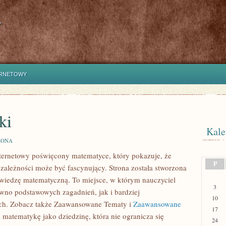
y
ERNETOWY
ki
Kale
ZONA
ternetowy poświęcony matematyce, który pokazuje, że
P
 zależności może być fascynujący. Strona została stworzona
 wiedzę matematyczną. To miejsce, w którym nauczyciel
3
wno podstawowych zagadnień, jak i bardziej
10
h. Zobacz także Zaawansowane Tematy i
Zaawansowane
17
 matematykę jako dziedzinę, która nie ogranicza się
24