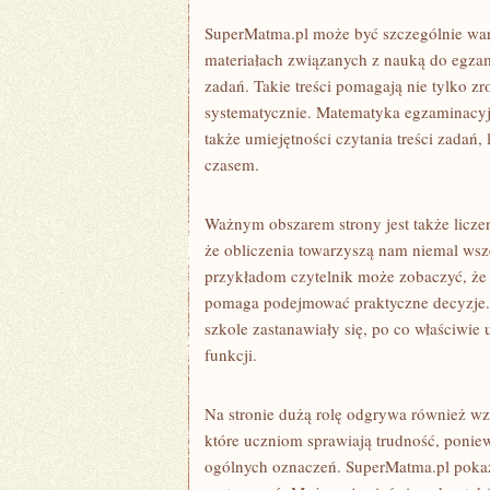
SuperMatma.pl może być szczególnie war
materiałach związanych z nauką do egzam
zadań. Takie treści pomagają nie tylko zr
systematycznie. Matematyka egzaminacy
także umiejętności czytania treści zadań
czasem.
Ważnym obszarem strony jest także liczen
że obliczenia towarzyszą nam niemal wsz
przykładom czytelnik może zobaczyć, że 
pomaga podejmować praktyczne decyzje. T
szkole zastanawiały się, po co właściwie
funkcji.
Na stronie dużą rolę odgrywa również w
które uczniom sprawiają trudność, ponie
ogólnych oznaczeń. SuperMatma.pl pokaz