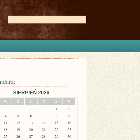
ndarz:
SIERPIEŃ 2026
W
Ś
C
P
S
N
1
2
4
5
6
7
8
9
11
12
13
14
15
16
18
19
20
21
22
23
25
26
27
28
29
30