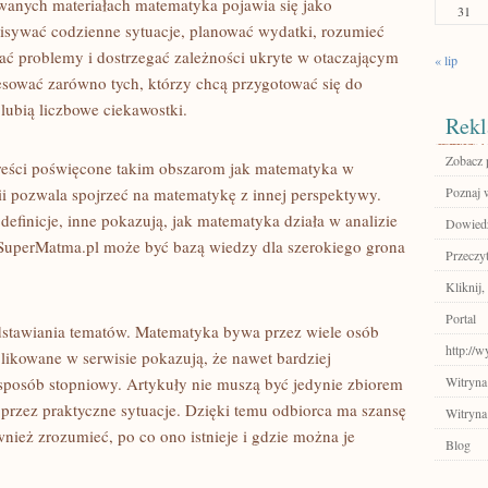
owanych materiałach matematyka pojawia się jako
31
isywać codzienne sytuacje, planować wydatki, rozumieć
ać problemy i dostrzegać zależności ukryte w otaczającym
« lip
resować zarówno tych, którzy chcą przygotować się do
 lubią liczbowe ciekawostki.
Rekl
Zobacz p
reści poświęcone takim obszarom jak matematyka w
rii pozwala spojrzeć na matematykę z innej perspektywy.
Poznaj 
definicje, inne pokazują, jak matematyka działa w analizie
Dowiedz 
 SuperMatma.pl może być bazą wiedzy dla szerokiego grona
Przeczyt
Kliknij,
Portal
zedstawiania tematów. Matematyka bywa przez wiele osób
http://
blikowane w serwisie pokazują, że nawet bardziej
posób stopniowy. Artykuły nie muszą być jedynie zbiorem
Witryna
a przez praktyczne sytuacje. Dzięki temu odbiorca ma szansę
Witryna
wnież zrozumieć, po co ono istnieje i gdzie można je
Blog