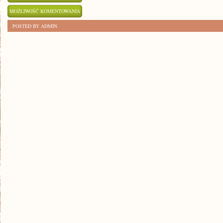
MAGICZNY
MOŻLIWOŚĆ KOMENTOWANIA
WEEKEND
ZOSTAŁA WYŁĄCZONA
POSTED BY ADMIN
W
BESKIDZKICH
GÓRACH