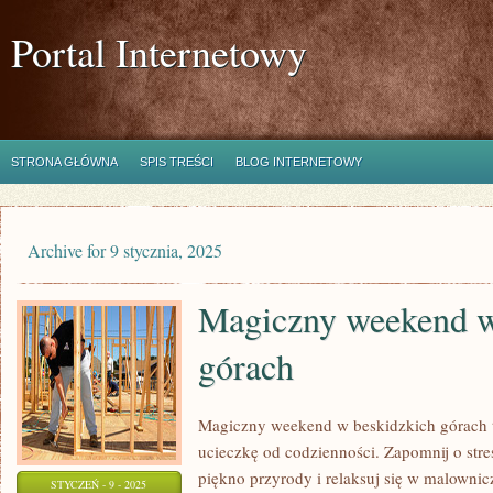
Portal Internetowy
STRONA GŁÓWNA
SPIS TREŚCI
BLOG INTERNETOWY
Archive for 9 stycznia, 2025
Magiczny weekend w
górach
Magiczny weekend w beskidzkich górach 
ucieczkę od codzienności. Zapomnij o stres
piękno przyrody i relaksuj się w malowni
STYCZEŃ - 9 - 2025