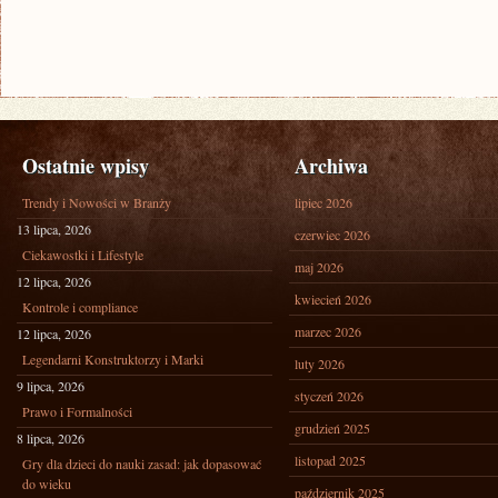
Ostatnie wpisy
Archiwa
Trendy i Nowości w Branży
lipiec 2026
13 lipca, 2026
czerwiec 2026
Ciekawostki i Lifestyle
maj 2026
12 lipca, 2026
kwiecień 2026
Kontrole i compliance
marzec 2026
12 lipca, 2026
Legendarni Konstruktorzy i Marki
luty 2026
9 lipca, 2026
styczeń 2026
Prawo i Formalności
grudzień 2025
8 lipca, 2026
listopad 2025
Gry dla dzieci do nauki zasad: jak dopasować
do wieku
październik 2025