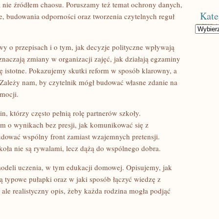
a nie źródłem chaosu. Poruszamy też temat ochrony danych,
Kate
e, budowania odporności oraz tworzenia czytelnych reguł
Kategorie
owy o przepisach i o tym, jak decyzje polityczne wpływają
naczają zmiany w organizacji zajęć, jak działają egzaminy
dę istotne. Pokazujemy skutki reform w sposób klarowny, a
 Zależy nam, by czytelnik mógł budować własne zdanie na
mocji.
n, którzy często pełnią rolę partnerów szkoły.
m o wynikach bez presji, jak komunikować się z
budować wspólny front zamiast wzajemnych pretensji.
oła nie są rywalami, lecz dążą do wspólnego dobra.
odeli uczenia, w tym edukacji domowej. Opisujemy, jak
są typowe pułapki oraz w jaki sposób łączyć wiedzę z
, ale realistyczny opis, żeby każda rodzina mogła podjąć