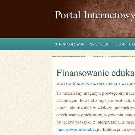
Portal Internetow
STRONA GŁÓWNA
SPIS TREŚCI
BLOG INT
Finansowanie eduka
FINANSOWANIE
MOŻLIWOŚĆ KOMENTOWANIA
ZOSTAŁA WYŁĄC
EDUKACJI
To niezależny magazyn poświęcony nauc
światowym. Powstał z myślą o osobach, któ
teraz”, ale również w większej perspekty
oczekiwania opiekunów, wyzwania nauczyc
by łączyć praktykę z interpretacją, a ins
Finansowanie edukacji
i Edukacja na świe