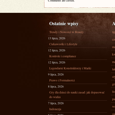
Comments are closed.
Ostatnie wpisy
A
Trendy i Nowości w Branży
li
13 lipca, 2026
cz
Ciekawostki i Lifestyle
ma
12 lipca, 2026
kw
Kontrole i compliance
ma
12 lipca, 2026
Legendarni Konstruktorzy i Marki
lu
9 lipca, 2026
st
Prawo i Formalności
gr
8 lipca, 2026
li
Gry dla dzieci do nauki zasad: jak dopasować
do wieku
pa
7 lipca, 2026
wr
Indonezja
si