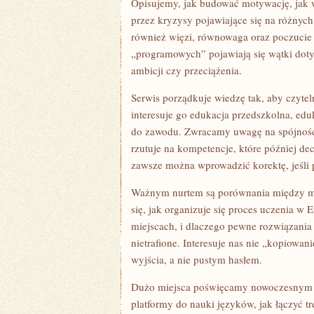
Opisujemy, jak budować motywację, jak w
przez kryzysy pojawiające się na różnych 
również więzi, równowaga oraz poczucie 
„programowych” pojawiają się wątki doty
ambicji czy przeciążenia.
Serwis porządkuje wiedzę tak, aby czyte
interesuje go edukacja przedszkolna, edu
do zawodu. Zwracamy uwagę na spójność e
rzutuje na kompetencje, które później de
zawsze można wprowadzić korektę, jeśli p
Ważnym nurtem są porównania między m
się, jak organizuje się proces uczenia w 
miejscach, i dlaczego pewne rozwiązania
nietrafione. Interesuje nas nie „kopiowani
wyjścia, a nie pustym hasłem.
Dużo miejsca poświęcamy nowoczesnym t
platformy do nauki języków, jak łączyć tr