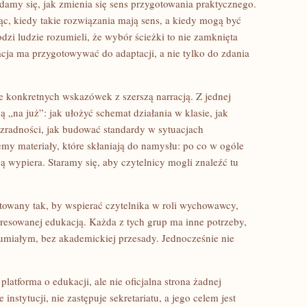
amy się, jak zmienia się sens przygotowania praktycznego.
ąc, kiedy takie rozwiązania mają sens, a kiedy mogą być
zi ludzie rozumieli, że wybór ścieżki to nie zamknięta
cja ma przygotowywać do adaptacji, a nie tylko do zdania
ie konkretnych wskazówek z szerszą narracją. Z jednej
ą „na już”: jak ułożyć schemat działania w klasie, jak
zradności, jak budować standardy w sytuacjach
my materiały, które skłaniają do namysłu: po co w ogóle
ą wypiera. Staramy się, aby czytelnicy mogli znaleźć tu
gotowany tak, by wspierać czytelnika w roli wychowawcy,
eresowanej edukacją. Każda z tych grup ma inne potrzeby,
umiałym, bez akademickiej przesady. Jednocześnie nie
o platforma o edukacji, ale nie oficjalna strona żadnej
instytucji, nie zastępuje sekretariatu, a jego celem jest