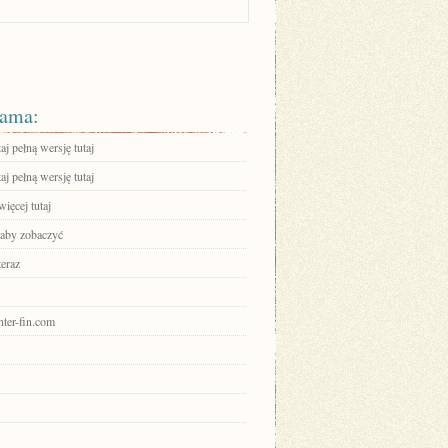
ama:
aj pełną wersję tutaj
aj pełną wersję tutaj
ięcej tutaj
 aby zobaczyć
teraz
enter-fin.com