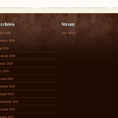
rchiwa
Strony
piec 2026
Spis Treści
erwiec 2026
j 2026
iecień 2026
rzec 2026
ty 2026
yczeń 2026
udzień 2025
stopad 2025
ździernik 2025
zesień 2025
erpień 2025