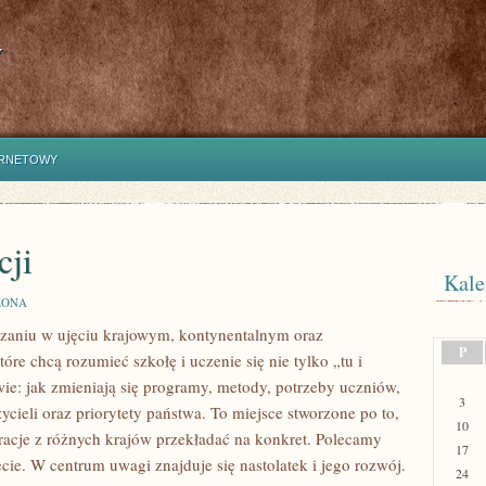
y
ERNETOWY
cji
Kale
ZONA
zaniu w ujęciu krajowym, kontynentalnym oraz
P
re chcą rozumieć szkołę i uczenie się nie tylko „tu i
wie: jak zmieniają się programy, metody, potrzeby uczniów,
3
ieli oraz priorytety państwa. To miejsce stworzone po to,
10
piracje z różnych krajów przekładać na konkret. Polecamy
17
cie. W centrum uwagi znajduje się nastolatek i jego rozwój.
24