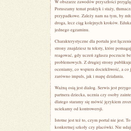
W obszarze zawodów przyszłości przygląd
Poruszamy temat praktyk i staży, tłumacz
przypadkowe. Zależy nam na tym, by młod
droga, lecz ciąg kolejnych kroków. Eduka
jednego egzaminu.
Charakterystyczne dla portalu jest łączen
strony znajdziesz tu teksty, które pomagaj
reagować, gdy uczeń zgłasza poczucie be
problemowych. Z drugiej strony publikuje
oceniamy, co wspiera dociekliwość, a co j
zarówno impuls, jak i mapę działania.
Ważną osią jest dialog. Serwis jest przy
partnera dziecka, ucznia czy osoby zaint
dlatego staramy się mówić językiem zroz
uciekamy od kontrowersji.
Istotne jest też to, czym portal nie jest. T
konkretnej szkoły czy placówki. Nie udaje 