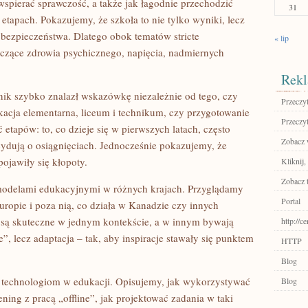
spierać sprawczość, a także jak łagodnie przechodzić
31
etapach. Pokazujemy, że szkoła to nie tylko wyniki, lecz
bezpieczeństwa. Dlatego obok tematów stricte
« lip
czące zdrowia psychicznego, napięcia, nadmiernych
Rekl
lnik szybko znalazł wskazówkę niezależnie od tego, czy
Przeczyt
kacja elementarna, liceum i technikum, czy przygotowanie
Przeczyt
tapów: to, co dzieje się w pierwszych latach, często
Zobacz w
cydują o osiągnięciach. Jednocześnie pokazujemy, że
ojawiły się kłopoty.
Kliknij,
Zobacz 
odelami edukacyjnymi w różnych krajach. Przyglądamy
Portal
Europie i poza nią, co działa w Kanadzie czy innych
 są skuteczne w jednym kontekście, a w innym bywają
http://c
e”, lecz adaptacja – tak, aby inspiracje stawały się punktem
HTTP
Blog
echnologiom w edukacji. Opisujemy, jak wykorzystywać
Blog
ening z pracą „offline”, jak projektować zadania w taki