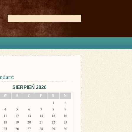
ndarz:
SIERPIEŃ 2026
W
Ś
C
P
S
N
1
2
4
5
6
7
8
9
11
12
13
14
15
16
18
19
20
21
22
23
25
26
27
28
29
30