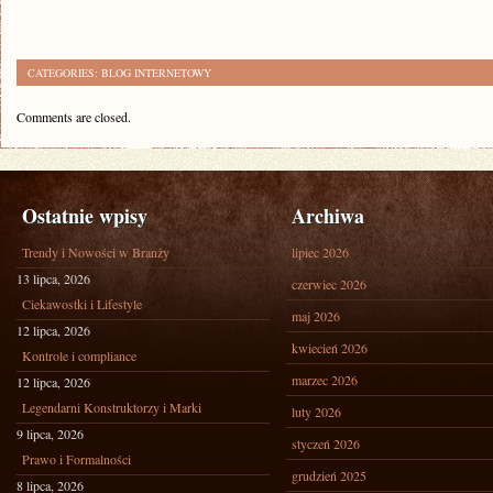
CATEGORIES:
BLOG INTERNETOWY
Comments are closed.
Ostatnie wpisy
Archiwa
Trendy i Nowości w Branży
lipiec 2026
13 lipca, 2026
czerwiec 2026
Ciekawostki i Lifestyle
maj 2026
12 lipca, 2026
kwiecień 2026
Kontrole i compliance
marzec 2026
12 lipca, 2026
Legendarni Konstruktorzy i Marki
luty 2026
9 lipca, 2026
styczeń 2026
Prawo i Formalności
grudzień 2025
8 lipca, 2026