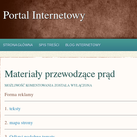
Portal Internetowy
STRONA GŁÓWNA
SPIS TREŚCI
BLOG INTERNETOWY
Materiały przewodzące prąd
MATERIAŁY
MOŻLIWOŚĆ KOMENTOWANIA
ZOSTAŁA WYŁĄCZONA
PRZEWODZĄCE
Forma reklamy
PRĄD
1.
teksty
2.
mapa strony
3.
Odkryj podobne tematy