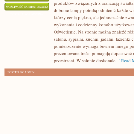
produktów związanych z aranżacją światła
SMART
MOŻLIWOŚĆ KOMENTOWANIA
dobrane lampy potrafią odmienić każde wnę
HOME
ZOSTAŁA WYŁĄCZONA
którzy cenią piękno, ale jednocześnie zwr
I
wykonania i codzienny komfort użytkowani
INTELIGENTNE
Oświetlenie. Na stronie można znaleźć ró
OŚWIETLENIE
salonu, sypialni, kuchni, jadalni, łazienk
pomieszczenie wymaga bowiem innego pode
prezentowane treści pomagają dopasować 
przestrzeni. W salonie doskonale
[ Read M
POSTED BY ADMIN