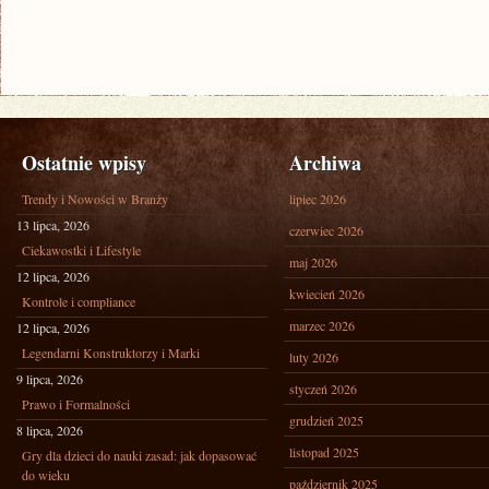
Ostatnie wpisy
Archiwa
Trendy i Nowości w Branży
lipiec 2026
13 lipca, 2026
czerwiec 2026
Ciekawostki i Lifestyle
maj 2026
12 lipca, 2026
kwiecień 2026
Kontrole i compliance
marzec 2026
12 lipca, 2026
Legendarni Konstruktorzy i Marki
luty 2026
9 lipca, 2026
styczeń 2026
Prawo i Formalności
grudzień 2025
8 lipca, 2026
listopad 2025
Gry dla dzieci do nauki zasad: jak dopasować
do wieku
październik 2025