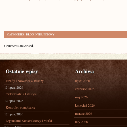
CATEGORIES:
BLOG INTERNETOWY
Comments are closed.
Ostatnie wpisy
Archiwa
Trendy i Nowości w Branży
lipiec 2026
13 lipca, 2026
czerwiec 2026
Ciekawostki i Lifestyle
maj 2026
12 lipca, 2026
kwiecień 2026
Kontrole i compliance
marzec 2026
12 lipca, 2026
Legendarni Konstruktorzy i Marki
luty 2026