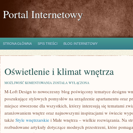
Portal Internetowy
STRONA GŁÓWNA
SPIS TREŚCI
BLOG INTERNETOWY
Oświetlenie i klimat wnętrza
OŚWIETLENIE
MOŻLIWOŚĆ KOMENTOWANIA
ZOSTAŁA WYŁĄCZONA
I
M-Loft Design to nowoczesny blog poświęcony tematyce designu wnęt
KLIMAT
WNĘTRZA
poszukujące stylowych pomysłów na urządzenie apartamentu oraz prze
miejsce stworzone dla wszystkich, którzy interesują się tematami zwi
aranżowaniem wnętrz oraz najnowszymi inspiracjami w świecie wypo
także
Style wnętrzarskie
i Małe wnętrza – wielkie rozwiązania. Na st
rozbudowane artykuły dotyczące modnych przestrzeni, które pomaga