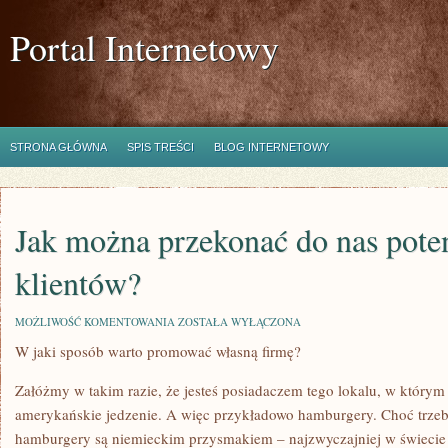
Portal Internetowy
STRONA GŁÓWNA
SPIS TREŚCI
BLOG INTERNETOWY
Jak można przekonać do nas pote
klientów?
JAK
MOŻLIWOŚĆ KOMENTOWANIA
ZOSTAŁA WYŁĄCZONA
MOŻNA
W jaki sposób warto promować własną firmę?
PRZEKONAĆ
DO
NAS
Załóżmy w takim razie, że jesteś posiadaczem tego lokalu, w którym
POTENCJALNYCH
KLIENTÓW?
amerykańskie jedzenie. A więc przykładowo hamburgery. Choć trzeb
hamburgery są niemieckim przysmakiem – najzwyczajniej w świecie 