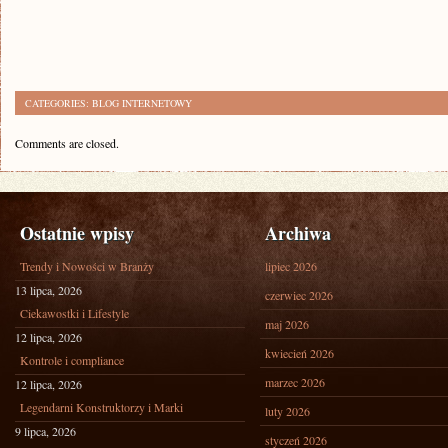
CATEGORIES:
BLOG INTERNETOWY
Comments are closed.
Ostatnie wpisy
Archiwa
Trendy i Nowości w Branży
lipiec 2026
13 lipca, 2026
czerwiec 2026
Ciekawostki i Lifestyle
maj 2026
12 lipca, 2026
kwiecień 2026
Kontrole i compliance
marzec 2026
12 lipca, 2026
Legendarni Konstruktorzy i Marki
luty 2026
9 lipca, 2026
styczeń 2026