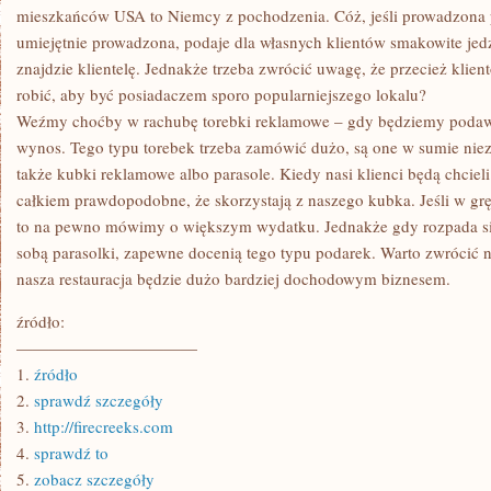
mieszkańców USA to Niemcy z pochodzenia. Cóż, jeśli prowadzona pr
umiejętnie prowadzona, podaje dla własnych klientów smakowite jed
znajdzie klientelę. Jednakże trzeba zwrócić uwagę, że przecież klie
robić, aby być posiadaczem sporo popularniejszego lokalu?
Weźmy choćby w rachubę torebki reklamowe – gdy będziemy podawal
wynos. Tego typu torebek trzeba zamówić dużo, są one w sumie ni
także kubki reklamowe albo parasole. Kiedy nasi klienci będą chci
całkiem prawdopodobne, że skorzystają z naszego kubka. Jeśli w gr
to na pewno mówimy o większym wydatku. Jednakże gdy rozpada się,
sobą parasolki, zapewne docenią tego typu podarek. Warto zwrócić 
nasza restauracja będzie dużo bardziej dochodowym biznesem.
źródło:
———————————
1.
źródło
2.
sprawdź szczegóły
3.
http://firecreeks.com
4.
sprawdź to
5.
zobacz szczegóły