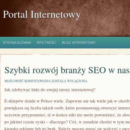
Portal Internetowy
STRONA GŁÓWNA
SPIS TREŚCI
BLOG INTERNETOWY
Szybki rozwój branży SEO w nas
SZYBKI
MOŻLIWOŚĆ KOMENTOWANIA
ZOSTAŁA WYŁĄCZONA
ROZWÓJ
Jak zdobywać linki do swojej strony internetowej?
BRANŻY
SEO
W
E-sklepów działa w Polsce wiele. Zapewne nie tak wiele jak w choćb
NASZYM
KRAJU
powiększa się liczba takich osób, które postanawiają otworzyć intere
uczciwie przypomnieć, iż w końcu nikt nie może powiedzieć, że abso
po jakimś czasie zyski – dlaczego? Cóż, w zasadzie chodzi w tym 
kiepską reklamę lub jej brak. Należy mocno starać się walczyć z ow