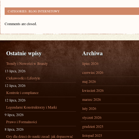
CATEGORIES:
BLOG INTERNETOWY
Comments are closed.
Ostatnie wpisy
Archiwa
Trendy i Nowości w Branży
lipiec 2026
13 lipca, 2026
czerwiec 2026
Ciekawostki i Lifestyle
maj 2026
12 lipca, 2026
kwiecień 2026
Kontrole i compliance
marzec 2026
12 lipca, 2026
Legendarni Konstruktorzy i Marki
luty 2026
9 lipca, 2026
styczeń 2026
Prawo i Formalności
grudzień 2025
8 lipca, 2026
listopad 2025
Gry dla dzieci do nauki zasad: jak dopasować