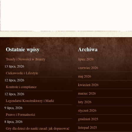
Ostatnie wpisy
Archiwa
Trendy i Nowości w Branży
lipiec 2026
13 lipca, 2026
czerwiec 2026
Ciekawostki i Lifestyle
maj 2026
12 lipca, 2026
kwiecień 2026
Kontrole i compliance
marzec 2026
12 lipca, 2026
Legendarni Konstruktorzy i Marki
luty 2026
9 lipca, 2026
styczeń 2026
Prawo i Formalności
grudzień 2025
8 lipca, 2026
listopad 2025
Gry dla dzieci do nauki zasad: jak dopasować