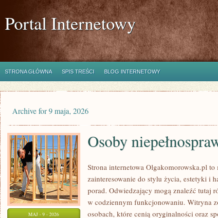
Portal Internetowy
STRONA GŁÓWNA
SPIS TREŚCI
BLOG INTERNETOWY
Archive for 9 maja, 2026
Osoby niepełnospra
Strona internetowa Olgakomorowska.pl to m
zainteresowanie do stylu życia, estetyki i
porad. Odwiedzający mogą znaleźć tutaj ró
w codziennym funkcjonowaniu. Witryna zo
osobach, które cenią oryginalności oraz s
MAJ - 9 - 2026