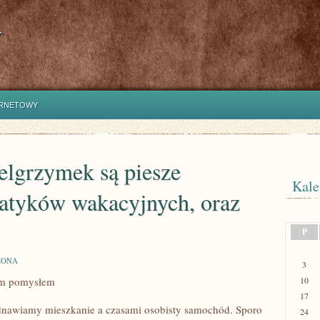
y
ERNETOWY
elgrzymek są piesze
Kale
atyków wakacyjnych, oraz
P
ZONA
3
ym pomysłem
10
17
dnawiamy mieszkanie a czasami osobisty samochód. Sporo
24