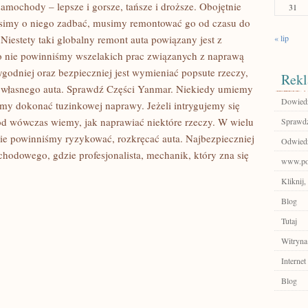
mochody – lepsze i gorsze, tańsze i droższe. Obojętnie
31
simy o niego zadbać, musimy remontować go od czasu do
iestety taki globalny remont auta powiązany jest z
« lip
 nie powinniśmy wszelakich prac związanych z naprawą
ygodniej oraz bezpieczniej jest wymieniać popsute rzeczy,
Rekl
y własnego auta. Sprawdź Części Yanmar. Niekiedy umiemy
Dowiedz
emy dokonać tuzinkowej naprawy. Jeżeli intrygujemy się
ód wówczas wiemy, jak naprawiać niektóre rzeczy. W wielu
Sprawdź
ie powinniśmy ryzykować, rozkręcać auta. Najbezpieczniej
Odwiedź
hodowego, gdzie profesjonalista, mechanik, który zna się
www.por
Kliknij,
Blog
Tutaj
Witryna
Internet
Blog