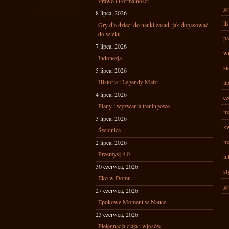
Prawo i Formalności
gr
8 lipca, 2026
li
Gry dla dzieci do nauki zasad: jak dopasować
do wieku
pa
7 lipca, 2026
wr
Indonezja
si
5 lipca, 2026
Historia i Legendy Mafii
li
4 lipca, 2026
cz
Plany i wyzwania treningowe
ma
3 lipca, 2026
kw
Świdnica
ma
2 lipca, 2026
Przemysł 4.0
lu
30 czerwca, 2026
st
Eko w Domu
gr
27 czerwca, 2026
Epokowe Moment w Nauce
23 czerwca, 2026
Pielęgnacja ciała i włosów