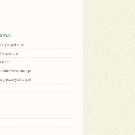
ama:
 się więcej o nas
 więcej tutaj
 teraz
adnictworodzinne.pl
 aby przeczytać więcej