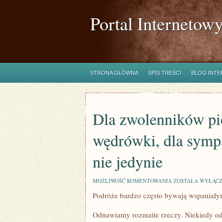
Portal Internetow
STRONA GŁÓWNA
SPIS TREŚCI
BLOG INT
Dla zwolenników pi
wędrówki, dla symp
nie jedynie
DLA
MOŻLIWOŚĆ KOMENTOWANIA
ZOSTAŁA WYŁĄC
ZWOLENNIKÓW
Podróże bardzo często bywają wspaniał
PIELGRZYMEK
SĄ
PIESZE
Odnawiamy rozmaite rzeczy. Niekiedy o
WĘDRÓWKI,