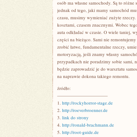
DLA
osób ma własne samochody. Są to różne sa
SYMPATYKÓW
jednak od tego, jaki mamy samochód mu
WAKACYJNYCH,
ORAZ
czasu, musimy wymieniać zużyte rzeczy. N
NIE
kosztami, czasem znacznymi. Wobec tego
JEDYNIE
auta odkładać w czasie. O wiele taniej, w
części na bieżąco. Sami nie remontujem
zrobić łatwe, fundamentalne rzeczy, umi
motoryzacją, jeśli znamy własny samoch
przypadkach nie poradzimy sobie sami, n
będzie zaprowadzić je do warsztatu samoc
na naprawie dokona takiego remontu.
źródło:
———————————
1.
http://rockyhorror-stage.de
2.
http://roeverbroenner.de
3.
link do strony
4.
http://ronald-brachmann.de
5.
http://root-guide.de