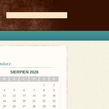
ndarz:
SIERPIEŃ 2026
W
Ś
C
P
S
N
1
2
4
5
6
7
8
9
11
12
13
14
15
16
18
19
20
21
22
23
25
26
27
28
29
30