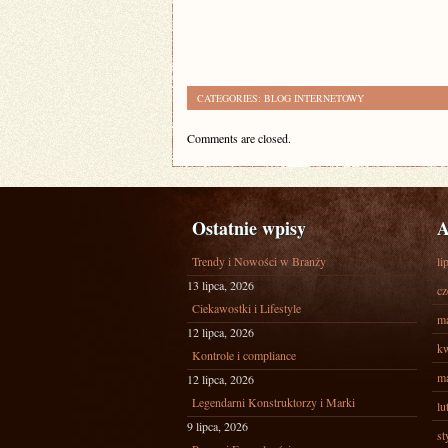
CATEGORIES:
BLOG INTERNETOWY
Comments are closed.
Ostatnie wpisy
A
Trendy i Nowości w Branży
li
13 lipca, 2026
cz
Ciekawostki i Lifestyle
ma
12 lipca, 2026
kw
Kontrole i compliance
ma
12 lipca, 2026
Legendarni Konstruktorzy i Marki
lu
9 lipca, 2026
st