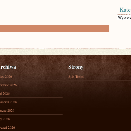
Kate
Kategorie
rchiwa
Strony
piec 2026
Spis Treści
erwiec 2026
j 2026
iecień 2026
rzec 2026
ty 2026
yczeń 2026