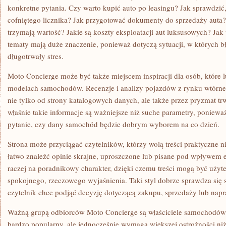
konkretne pytania. Czy warto kupić auto po leasingu? Jak sprawdzi
cofniętego licznika? Jak przygotować dokumenty do sprzedaży auta?
trzymają wartość? Jakie są koszty eksploatacji aut luksusowych? Ja
tematy mają duże znaczenie, ponieważ dotyczą sytuacji, w których 
długotrwały stres.
Moto Concierge może być także miejscem inspiracji dla osób, które 
modelach samochodów. Recenzje i analizy pojazdów z rynku wtórneg
nie tylko od strony katalogowych danych, ale także przez pryzmat tr
właśnie takie informacje są ważniejsze niż suche parametry, poniew
pytanie, czy dany samochód będzie dobrym wyborem na co dzień.
Strona może przyciągać czytelników, którzy wolą treści praktyczne n
łatwo znaleźć opinie skrajne, uproszczone lub pisane pod wpływem 
raczej na poradnikowy charakter, dzięki czemu treści mogą być użyt
spokojnego, rzeczowego wyjaśnienia. Taki styl dobrze sprawdza się 
czytelnik chce podjąć decyzję dotyczącą zakupu, sprzedaży lub napr
Ważną grupą odbiorców Moto Concierge są właściciele samochodów
bardzo popularny, ale jednocześnie wymaga większej ostrożności n