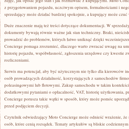
zdjęć, jak opisać jego stan i jak rozmawiać z kupującymi. Moto Con
z przygotowaniem pojazdu, uczciwym opisem, formalnościami i nego
sprzedający może działać bardziej spokojnie, a kupujący może czuć w
Duże znaczenie mają też treści dotyczące dokumentacji. W sprzeda
dokumenty bywają równie ważne jak stan techniczny. Braki, nieścis
prowadzić do problemów, których łatwo uniknąć dzięki wcześniejsz
Concierge pomaga zrozumieć, dlaczego warto zwracać uwagę na umo
historię pojazdu, współwłasność, zgłoszenia urzędowe czy kwestie z
rozliczeniami.
Serwis ma potencjał, aby być użytecznym nie tylko dla kierowców in
osób prowadzących działalność, korzystających z samochodów firmow
poleasingowymi lub flotowymi. Zakup samochodu w takim kontekście
dodatkowymi pytaniami o opłacalność, VAT, historię użytkowania, pr
Concierge porusza takie wątki w sposób, który może pomóc uporząd
przed podjęciem decyzji.
Czytelnik odwiedzający Moto Concierge może odnieść wrażenie, że s
osób, które cenią rozsądek. Tematy artykułów są bliskie codzienn