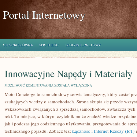
Portal Internetowy
STRONA GŁÓWNA
SPIS TREŚCI
BLOG INTERNETOWY
Innowacyjne Napędy i Materiały
INNOWACYJNE
MOŻLIWOŚĆ KOMENTOWANIA
ZOSTAŁA WYŁĄCZONA
NAPĘDY
Moto Concierge to samochodowy serwis tematyczny, który został pr
I
MATERIAŁY
szukających wiedzy o samochodach. Strona skupia się przede wszys
wskazówkach związanych z sprzedażą samochodów, zwłaszcza tych d
ręki. To miejsce, w którym czytelnik może znaleźć wiedzę przydatn
jak i podczas jego codziennego użytkowania, przygotowania do sprz
technicznego pojazdu. Zobacz też:
Łączność i Internet Rzeczy (IoT)
i