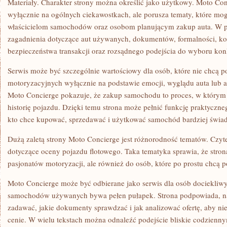
Materiały. Charakter strony można określić jako użytkowy. Moto Con
wyłącznie na ogólnych ciekawostkach, ale porusza tematy, które mo
właścicielom samochodów oraz osobom planującym zakup auta. W pu
zagadnienia dotyczące aut używanych, dokumentów, formalności, ko
bezpieczeństwa transakcji oraz rozsądnego podejścia do wyboru ko
Serwis może być szczególnie wartościowy dla osób, które nie chcą 
motoryzacyjnych wyłącznie na podstawie emocji, wyglądu auta lub a
Moto Concierge pokazuje, że zakup samochodu to proces, w którym
historię pojazdu. Dzięki temu strona może pełnić funkcję praktycz
kto chce kupować, sprzedawać i użytkować samochód bardziej świa
Dużą zaletą strony Moto Concierge jest różnorodność tematów. Czytel
dotyczące oceny pojazdu flotowego. Taka tematyka sprawia, że strona
pasjonatów motoryzacji, ale również do osób, które po prostu chcą p
Moto Concierge może być odbierane jako serwis dla osób dociekliwy
samochodów używanych bywa pełen pułapek. Strona podpowiada, na 
zadawać, jakie dokumenty sprawdzać i jak analizować ofertę, aby nie
cenie. W wielu tekstach można odnaleźć podejście bliskie codzien