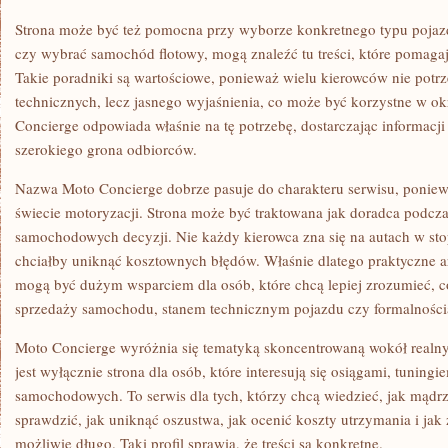
Strona może być też pomocna przy wyborze konkretnego typu pojazd
czy wybrać samochód flotowy, mogą znaleźć tu treści, które pomaga
Takie poradniki są wartościowe, ponieważ wielu kierowców nie potr
technicznych, lecz jasnego wyjaśnienia, co może być korzystne w okr
Concierge odpowiada właśnie na tę potrzebę, dostarczając informacji
szerokiego grona odbiorców.
Nazwa Moto Concierge dobrze pasuje do charakteru serwisu, poniew
świecie motoryzacji. Strona może być traktowana jak doradca podc
samochodowych decyzji. Nie każdy kierowca zna się na autach w sto
chciałby uniknąć kosztownych błędów. Właśnie dlatego praktyczne ar
mogą być dużym wsparciem dla osób, które chcą lepiej zrozumieć, co
sprzedaży samochodu, stanem technicznym pojazdu czy formalności
Moto Concierge wyróżnia się tematyką skoncentrowaną wokół realny
jest wyłącznie strona dla osób, które interesują się osiągami, tunin
samochodowych. To serwis dla tych, którzy chcą wiedzieć, jak mądrz
sprawdzić, jak uniknąć oszustwa, jak ocenić koszty utrzymania i ja
możliwie długo. Taki profil sprawia, że treści są konkretne.