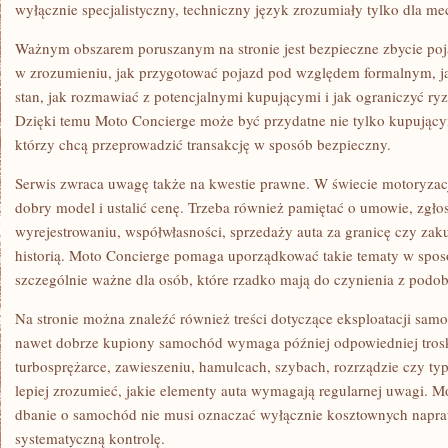
wyłącznie specjalistyczny, techniczny język zrozumiały tylko dla m
Ważnym obszarem poruszanym na stronie jest bezpieczne zbycie p
w zrozumieniu, jak przygotować pojazd pod względem formalnym, ja
stan, jak rozmawiać z potencjalnymi kupującymi i jak ograniczyć ry
Dzięki temu Moto Concierge może być przydatne nie tylko kupujący
którzy chcą przeprowadzić transakcję w sposób bezpieczny.
Serwis zwraca uwagę także na kwestie prawne. W świecie motoryzac
dobry model i ustalić cenę. Trzeba również pamiętać o umowie, zgł
wyrejestrowaniu, współwłasności, sprzedaży auta za granicę czy zak
historią. Moto Concierge pomaga uporządkować takie tematy w sposó
szczególnie ważne dla osób, które rzadko mają do czynienia z pod
Na stronie można znaleźć również treści dotyczące eksploatacji sa
nawet dobrze kupiony samochód wymaga później odpowiedniej troski
turbosprężarce, zawieszeniu, hamulcach, szybach, rozrządzie czy t
lepiej zrozumieć, jakie elementy auta wymagają regularnej uwagi. M
dbanie o samochód nie musi oznaczać wyłącznie kosztownych napra
systematyczną kontrolę.