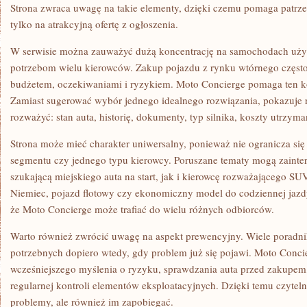
Strona zwraca uwagę na takie elementy, dzięki czemu pomaga patrzeć
tylko na atrakcyjną ofertę z ogłoszenia.
W serwisie można zauważyć dużą koncentrację na samochodach uż
potrzebom wielu kierowców. Zakup pojazdu z rynku wtórnego częs
budżetem, oczekiwaniami i ryzykiem. Moto Concierge pomaga ten k
Zamiast sugerować wybór jednego idealnego rozwiązania, pokazuje r
rozważyć: stan auta, historię, dokumenty, typ silnika, koszty utrzym
Strona może mieć charakter uniwersalny, ponieważ nie ogranicza się 
segmentu czy jednego typu kierowcy. Poruszane tematy mogą zaint
szukającą miejskiego auta na start, jak i kierowcę rozważającego S
Niemiec, pojazd flotowy czy ekonomiczny model do codziennej jazd
że Moto Concierge może trafiać do wielu różnych odbiorców.
Warto również zwrócić uwagę na aspekt prewencyjny. Wiele poradn
potrzebnych dopiero wtedy, gdy problem już się pojawi. Moto Conci
wcześniejszego myślenia o ryzyku, sprawdzania auta przed zakupem
regularnej kontroli elementów eksploatacyjnych. Dzięki temu czytel
problemy, ale również im zapobiegać.