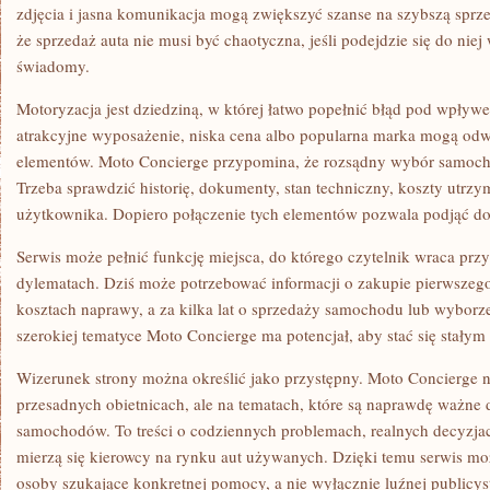
zdjęcia i jasna komunikacja mogą zwiększyć szanse na szybszą sprz
że sprzedaż auta nie musi być chaotyczna, jeśli podejdzie się do ni
świadomy.
Motoryzacja jest dziedziną, w której łatwo popełnić błąd pod wpływe
atrakcyjne wyposażenie, niska cena albo popularna marka mogą od
elementów. Moto Concierge przypomina, że rozsądny wybór samoc
Trzeba sprawdzić historię, dokumenty, stan techniczny, koszty utrzym
użytkownika. Dopiero połączenie tych elementów pozwala podjąć do
Serwis może pełnić funkcję miejsca, do którego czytelnik wraca prz
dylematach. Dziś może potrzebować informacji o zakupie pierwszego 
kosztach naprawy, a za kilka lat o sprzedaży samochodu lub wyborz
szerokiej tematyce Moto Concierge ma potencjał, aby stać się stałym
Wizerunek strony można określić jako przystępny. Moto Concierge ni
przesadnych obietnicach, ale na tematach, które są naprawdę ważne 
samochodów. To treści o codziennych problemach, realnych decyzjach
mierzą się kierowcy na rynku aut używanych. Dzięki temu serwis mo
osoby szukające konkretnej pomocy, a nie wyłącznie luźnej publicys