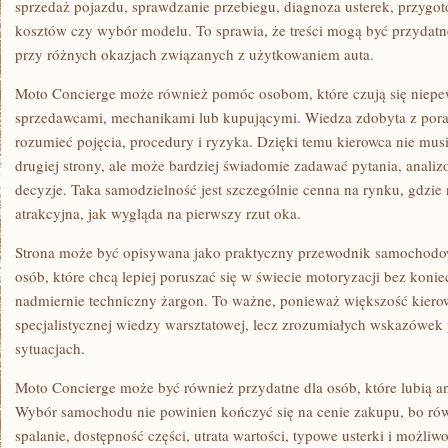
sprzedaż pojazdu, sprawdzanie przebiegu, diagnoza usterek, przygo
kosztów czy wybór modelu. To sprawia, że treści mogą być przydatne 
przy różnych okazjach związanych z użytkowaniem auta.
Moto Concierge może również pomóc osobom, które czują się niep
sprzedawcami, mechanikami lub kupującymi. Wiedza zdobyta z pora
rozumieć pojęcia, procedury i ryzyka. Dzięki temu kierowca nie musi
drugiej strony, ale może bardziej świadomie zadawać pytania, anal
decyzje. Taka samodzielność jest szczególnie cenna na rynku, gdzie n
atrakcyjna, jak wygląda na pierwszy rzut oka.
Strona może być opisywana jako praktyczny przewodnik samochodowy
osób, które chcą lepiej poruszać się w świecie motoryzacji bez konie
nadmiernie techniczny żargon. To ważne, ponieważ większość kiero
specjalistycznej wiedzy warsztatowej, lecz zrozumiałych wskazówe
sytuacjach.
Moto Concierge może być również przydatne dla osób, które lubią a
Wybór samochodu nie powinien kończyć się na cenie zakupu, bo rów
spalanie, dostępność części, utrata wartości, typowe usterki i możliw