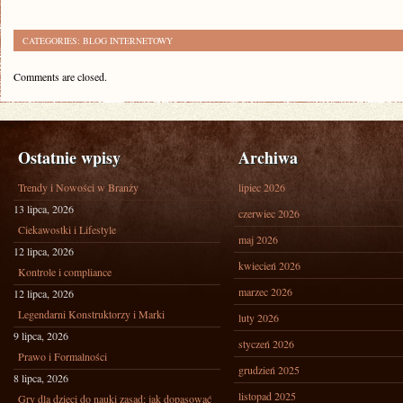
CATEGORIES:
BLOG INTERNETOWY
Comments are closed.
Ostatnie wpisy
Archiwa
Trendy i Nowości w Branży
lipiec 2026
13 lipca, 2026
czerwiec 2026
Ciekawostki i Lifestyle
maj 2026
12 lipca, 2026
kwiecień 2026
Kontrole i compliance
marzec 2026
12 lipca, 2026
Legendarni Konstruktorzy i Marki
luty 2026
9 lipca, 2026
styczeń 2026
Prawo i Formalności
grudzień 2025
8 lipca, 2026
listopad 2025
Gry dla dzieci do nauki zasad: jak dopasować