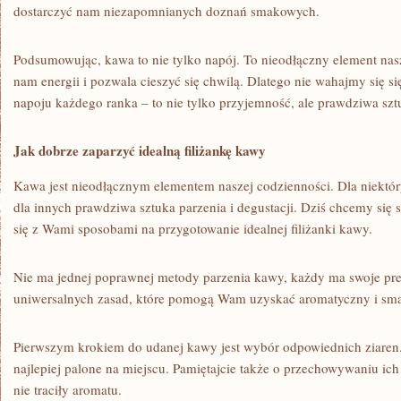
dostarczyć nam niezapomnianych ‍doznań smakowych.
Podsumowując, kawa⁣ to nie ⁤tylko napój. To nieodłączny element nasz
nam energii i pozwala cieszyć się chwilą. Dlatego nie wahajmy‌ się s
napoju każdego ranka‌ – to nie tylko przyjemność, ale prawdziwa szt
Jak dobrze zaparzyć ⁣idealną⁢ filiżankę ⁣kawy
Kawa jest nieodłącznym elementem naszej codzienności. Dla⁤ niektór
dla ​innych prawdziwa sztuka parzenia i degustacji. Dziś chcemy się 
się z Wami sposobami na przygotowanie idealnej filiżanki kawy.
Nie ma jednej poprawnej metody parzenia kawy, każdy ma swoje prefe
uniwersalnych zasad, które pomogą ‍Wam uzyskać aromatyczny i sm
Pierwszym krokiem‍ do udanej kawy jest wybór odpowiednich ziaren. S
najlepiej palone na miejscu. Pamiętajcie także o przechowywaniu ic
nie traciły aromatu.