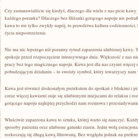
Czy zastanawialiście się kiedyś, dlaczego dla ‍wielu z nas picie⁤ ka
⁣każdego poranka? Dlaczego bez filiżanki gorącego napoju nie potrafi
kawa to nie tylko zwykły napój, to prawdziwa kultura codzienności, 
życia‍ niepostrzeżenie.
Nie ma nic lepszego niż poranny rytuał zaparzenia ulubionej kawy. T
⁣spokoju przed rozpoczęciem intensywnego dnia. Większość z nas nie
pracy bez ‍tego magicznego napoju. Kawa jest dla nas​ czymś więcej 
pobudzającym działaniu – to swoisty symbol, który towarzyszy nam‍
Kawa jest również doskonałym pretekstem do spotkań z bliskimi i p
coraz więcej kawiarni staje się ulubionymi miejscami do relaksu⁢ i ro
gorącego napoju najlepiej przychodzi nam ‌rozmowa i ⁣przesiadywanie
Właściwie zaparzona kawa to sztuka, której warto się nauczyć. Każdy
sposoby parzenia‍ oraz ulubione gatunki ziaren. Jedni ‌wolą esencjonal
rozkoszują się długą kawą filtrowaną. Bez względu jednak na preferen