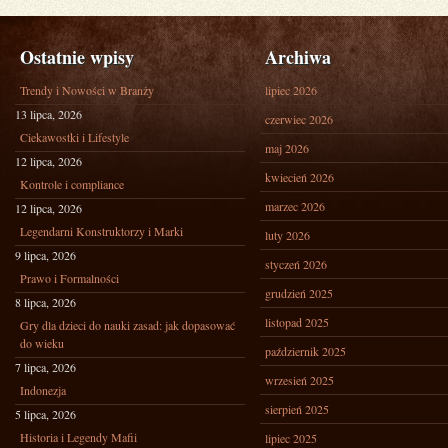
Ostatnie wpisy
Archiwa
Trendy i Nowości w Branży
lipiec 2026
13 lipca, 2026
czerwiec 2026
Ciekawostki i Lifestyle
maj 2026
12 lipca, 2026
kwiecień 2026
Kontrole i compliance
marzec 2026
12 lipca, 2026
Legendarni Konstruktorzy i Marki
luty 2026
9 lipca, 2026
styczeń 2026
Prawo i Formalności
grudzień 2025
8 lipca, 2026
listopad 2025
Gry dla dzieci do nauki zasad: jak dopasować
do wieku
październik 2025
7 lipca, 2026
wrzesień 2025
Indonezja
sierpień 2025
5 lipca, 2026
Historia i Legendy Mafii
lipiec 2025