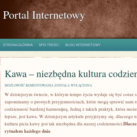
Portal Internetowy
STRONA GŁÓWNA
SPIS TREŚCI
BLOG INTERNETOWY
Kawa – niezbędna kultura codzie
KAWA
MOŻLIWOŚĆ KOMENTOWANIA
ZOSTAŁA WYŁĄCZONA
–
W dzisiejszym świecie, w którym tempo życia wydaje się​ być coraz s
NIEZBĘDNA
KULTURA
zapominamy o prostych przyjemnościach, które mogą sprawić nam ra
CODZIENNOŚCI
codzienność bardziej harmonijną. Jedną z ⁢takich praktyk, która moż
lepsze,⁢ jest kawa. W dzisiejszym artykule przyjrzymy się, dlaczego t
Dlacze
kultura picia kawy jest tak niezbędna dla naszej codzienności.
rytuałem każdego dnia