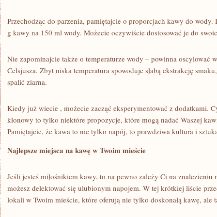
Przechodząc do parzenia, pamiętajcie o proporcjach kawy do wody. ⁣
g kawy⁣ na 150 ml wody. Możecie oczywiście dostosować je do swoi
Nie zapominajcie także o temperaturze ⁣wody – powinna ‍oscylować w
Celsjusza. Zbyt niska temperatura⁣ spowoduje słabą ekstrakcję smaku
spalić ziarna.
Kiedy już wiecie , możecie zacząć eksperymentować‌ z⁣ dodatkami.
klonowy​ to tylko niektóre‍ propozycje, które mogą nadać Waszej ka
Pamiętajcie, że ​kawa to nie tylko napój, to prawdziwa kultura i sztuk
Najlepsze miejsca na ⁢kawę w Twoim mieście
Jeśli jesteś miłośnikiem kawy, to na pewno zależy Ci‌ na znalezieniu 
możesz delektować się ulubionym napojem. W tej krótkiej liście pr
lokali w Twoim mieście, które oferują nie tylko doskonałą kawę, ale t