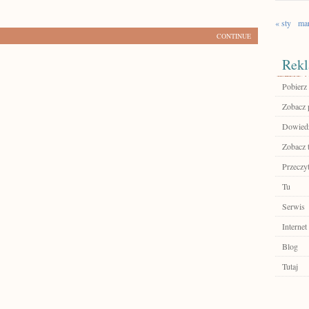
« sty
ma
CONTINUE
Rekl
Pobierz
Zobacz 
Dowiedz 
Zobacz 
Przeczyt
Tu
Serwis
Internet
Blog
Tutaj