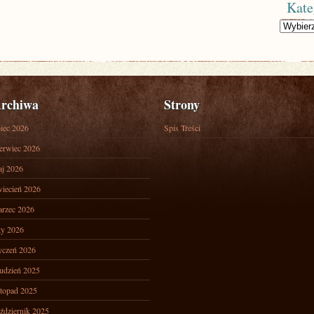
Kate
Kategorie
rchiwa
Strony
piec 2026
Spis Treści
erwiec 2026
j 2026
iecień 2026
rzec 2026
ty 2026
yczeń 2026
udzień 2025
stopad 2025
ździernik 2025