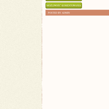
PROMUJ
MOŻLIWOŚĆ KOMENTOWANIA
ZDROWE
ZOSTAŁA WYŁĄCZONA
POSTED BY ADMIN
NAWYKI
DZIĘKI
PYSZNYM
ŚNIADANIOM!