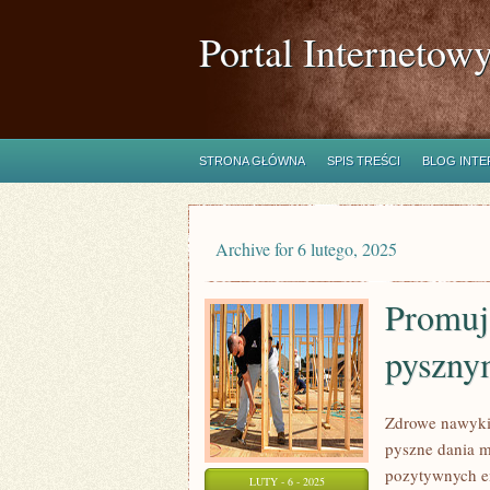
Portal Internetow
STRONA GŁÓWNA
SPIS TREŚCI
BLOG INT
Archive for 6 lutego, 2025
Promuj
pyszny
Zdrowe nawyki 
pyszne dania m
pozytywnych em
LUTY - 6 - 2025