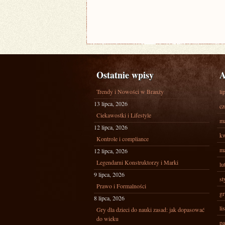
Ostatnie wpisy
A
Trendy i Nowości w Branży
li
13 lipca, 2026
cz
Ciekawostki i Lifestyle
ma
12 lipca, 2026
kw
Kontrole i compliance
ma
12 lipca, 2026
Legendarni Konstruktorzy i Marki
lu
9 lipca, 2026
st
Prawo i Formalności
gr
8 lipca, 2026
li
Gry dla dzieci do nauki zasad: jak dopasować
do wieku
pa