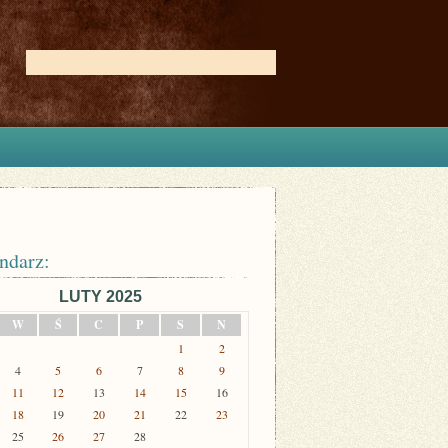
ndarz:
LUTY 2025
W
Ś
C
P
S
N
1
2
4
5
6
7
8
9
11
12
13
14
15
16
18
19
20
21
22
23
25
26
27
28