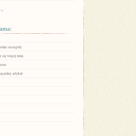
r »
ama:
pełne szczegóły
się więcej tutaj
teraz
aj pełny artykuł