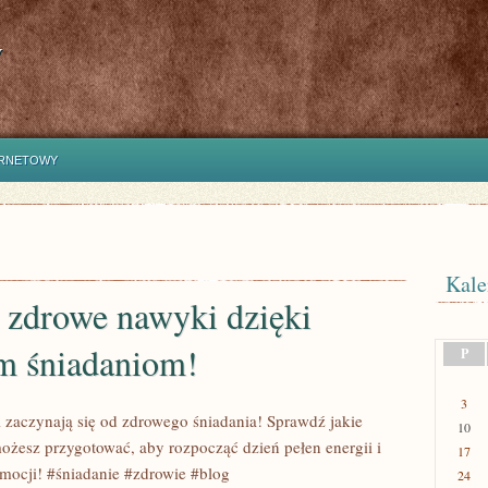
y
ERNETOWY
Kale
 zdrowe nawyki dzięki
m śniadaniom!
P
3
zaczynają się od zdrowego śniadania! Sprawdź jakie
10
ożesz przygotować, aby rozpocząć dzień pełen energii i
17
ocji! #śniadanie #zdrowie #blog
24