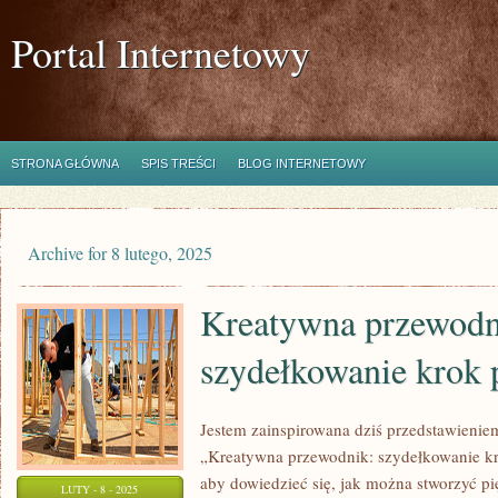
Portal Internetowy
STRONA GŁÓWNA
SPIS TREŚCI
BLOG INTERNETOWY
Archive for 8 lutego, 2025
Kreatywna przewodn
szydełkowanie krok 
Jestem zainspirowana dziś przedstawienie
„Kreatywna przewodnik: szydełkowanie kr
aby dowiedzieć się, jak można stworzyć pię
LUTY - 8 - 2025