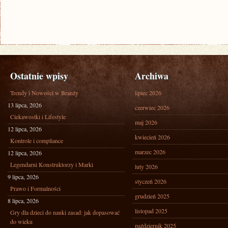
Ostatnie wpisy
Archiwa
Trendy i Nowości w Branży
lipiec 2026
13 lipca, 2026
czerwiec 2026
Ciekawostki i Lifestyle
maj 2026
12 lipca, 2026
kwiecień 2026
Kontrole i compliance
marzec 2026
12 lipca, 2026
Legendarni Konstruktorzy i Marki
luty 2026
9 lipca, 2026
styczeń 2026
Prawo i Formalności
grudzień 2025
8 lipca, 2026
listopad 2025
Gry dla dzieci do nauki zasad: jak dopasować
do wieku
październik 2025