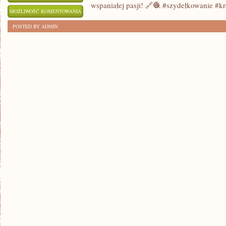
wspaniałej pasji! 🔗🧶 #szydełkowanie #k
KREATYWNA
MOŻLIWOŚĆ KOMENTOWANIA
PRZEWODNIK:
ZOSTAŁA WYŁĄCZONA
POSTED BY ADMIN
SZYDEŁKOWANIE
KROK
PO
KROKU